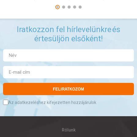
Iratkozzon fel hírlevelünkre
és
értesüljön elsőként!
FELIRATKOZOM
Az adatkezeléshez kifejezetten hozzájárulok
Rólunk