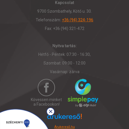
Kapcsolat
9700 Szombathely, Kötő u. 30.
Telefonszám:
+36 (94) 324-196
Fax: +36 (94) 321-472
Nyitva tartás:
Hétfő - Péntek: 07:30 - 16:30,
Szombat: 09:00 - 12:00
Vasárnap: zárva
Kövessen minket
a Facebookon!
Árukereső.hu