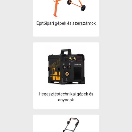
Tesztkal
kiegészí
TIG hege
Ütvefúró
Építőipari gépek és szerszámok
Vágás és
Vas- és 
Világítás
Vízvezet
eszközö
Hegesztéstechnikai gépek és
anyagok