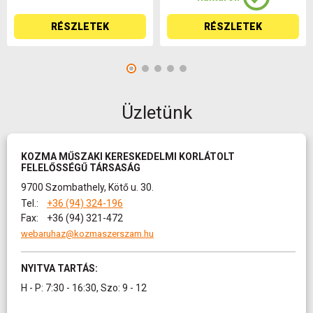
RÉSZLETEK
RÉSZLETEK
Üzletünk
KOZMA MŰSZAKI KERESKEDELMI KORLÁTOLT
FELELŐSSÉGŰ TÁRSASÁG
9700 Szombathely, Kötő u. 30.
Tel.:
+36 (94) 324-196
Fax:
+36 (94) 321-472
webaruhaz@kozmaszerszam.hu
NYITVA TARTÁS:
H - P: 7:30 - 16:30, Szo: 9 - 12