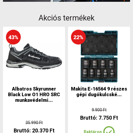
Akciós termékek
43%
22%
Albatros Skyrunner
Makita E-16564 9 részes
Black Low O1 HRO SRC
gépi dugókulcské...
munkavédelmi...
9.900 Ft
Bruttó: 7.750 Ft
35.990 Ft
Bruttó: 20.370 Ft
Raktáron