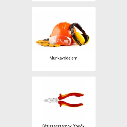
Munkavédelem
Kéziszerszámok (fogók,