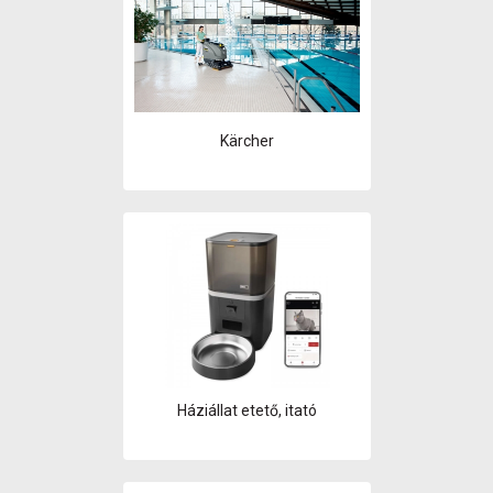
Kärcher
Háziállat etető, itató